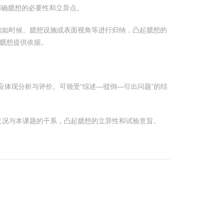
明确臆想的必要性和立异点。
如如时候、臆想设施或表面视角等进行归纳，凸起臆想的
臆想提供依据。
应体现分析与评价。可领受“综述—驳倒—引出问题”的结
近况与本课题的干系，凸起臆想的立异性和试验意旨。