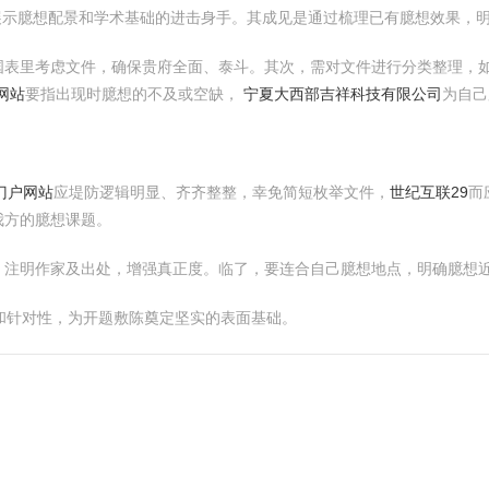
是展示臆想配景和学术基础的进击身手。其成见是通过梳理已有臆想效果，
国表里考虑文件，确保贵府全面、泰斗。其次，需对文件进行分类整理，
网站
要指出现时臆想的不及或空缺，
宁夏大西部吉祥科技有限公司
为自己
门户网站
应堤防逻辑明显、齐齐整整，幸免简短枚举文件，
世纪互联29
而
我方的臆想课题。
，注明作家及出处，增强真正度。临了，要连合自己臆想地点，明确臆想
和针对性，为开题敷陈奠定坚实的表面基础。