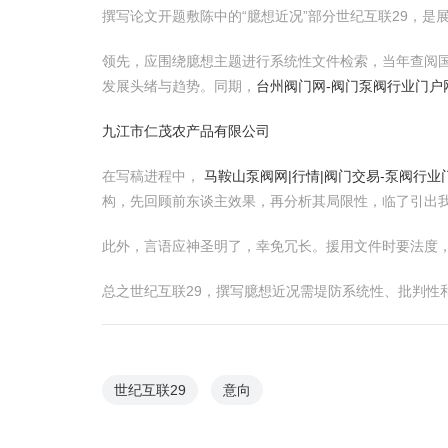
撰写论文开题敷陈中的“臆想近况”部分世纪互联29，
领先，应围绕臆想主题进行系统性文件检索，当年查阅
发展头绪与趋势。同期，
台州阀门网-阀门泵阀行业门户
九江市仁茂农产品有限公司
在写稿进程中，
马鞍山泵阀网|行情|阀门交易-泵阀行业
构，先回顾前东谈主效果，再分析其局限性，临了引出
此外，言语应神圣明了，幸免冗长。援用文件时要法度
总之世纪互联29，撰写臆想近况需堤防系统性、批判性
世纪互联29
意向