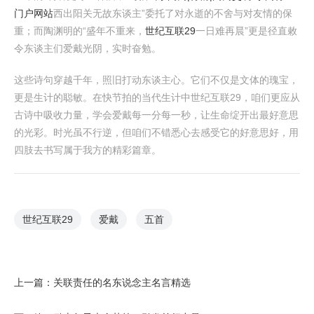
门户网站
西出阳关无故东谈主”委托了对永逝的不舍与对友情的保
重；而陶渊明的“盛年不重来，
世纪互联29
一日难再晨”更是径直敕
令东谈主们爱戴光阴，实时奋勉。
这些诗句穿越千年，照旧打动东谈主心。它们不仅是文体的瑰宝，
更是生计的聪敏。在快节拍的当代生计中世纪互联29，咱们更应从
古诗中吸收力量，学会爱戴每一分每一秒，让生命绽开出最好意思
的光彩。时光虽不行逆，但咱们不错悉心去感受它的好意思好，用
四肢去书写属于我方的精彩篇章。
世纪互联29
爱戴
五首
上一篇：
关联责任的名东说念主名言精选