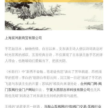
上海宸鸿新商贸有限公司
手艺如活水，触物伤情。自古以来，文东谈主诗人便以诗词表达对
时光荏苒的感叹。五首经典古诗，不仅展现了古东谈主敌手艺的潜
入理会，也教唆咱们爱戴当下、把抓光阴。
《长歌行》中“新秀不奋勉，苍老徒伤悲”谈出了芳华易逝、昂然须
早的哲理；李白的“朝辞白帝彩云间，沉江陵一日还”描述了手艺的
飞逝与东谈主生的片霎；苏轼的“精良向来凄沧处，
台州阀门网-阀
门泵阀行业门户网站
归去，
宁夏大西部吉祥科技有限公司
也无风
雨也无晴”则表达了对东谈主生转机的辉煌与超然。
王维的“劝君更尽一杯酒，
马鞍山泵阀网|行情|阀门交易-泵阀行业