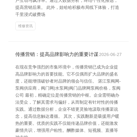
户互动与飘浮率。通过大数据分析，终结个性化推选，
提高营销后果。 此外，娃哈哈积极布局线下体验，打造
千里浸式破费场
维修资讯
传播营销：提高品牌影响力的重要计谋
2026-06-27
在现在竞争强烈的市集环境中，传播营销已成为企业提
高品牌影响力的首要技能。它不仅偶而扩大品牌的盛名
度，还能增强破钞者对品牌的领会与信任。 湛江泵阀网-
泵阀供应商，阀门网|水泵网|阀门品牌网泵阀价格，泵阀
公司 最初，精确定位是传播营销的中枢。企业需明确办
法受众，了解其需求与偏好，从而制定有针对性的传播
实践。通过数据分析，企业不错更灵验地汲取传播渠说
念，提高信息触达遵循。 其次，实践翻新是吸援用户暖
热的重要。优质的实践不仅能传递品牌价值，还能激发
豪情共识，增强用户粘性。酬酢媒体、短视频、直播等