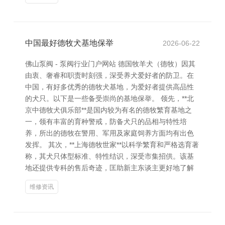
中国最好德牧犬基地保举
2026-06-22
佛山泵阀 - 泵阀行业门户网站 德国牧羊犬（德牧）因其
由衷、奢睿和职责时刻强，深受养犬爱好者的防卫。在
中国，有好多优秀的德牧犬基地，为爱好者提供高品性
的犬只。以下是一些备受崇尚的基地保举。 领先，**北
京中德牧犬俱乐部**是国内较为有名的德牧繁育基地之
一，领有丰富的育种警戒，防备犬只的品相与特性培
养，所出的德牧在警用、军用及家庭饲养方面均有出色
发挥。 其次，**上海德牧世家**以科学繁育和严格选育著
称，其犬只体型标准、特性结识，深受市集招供。该基
地还提供专科的售后奇迹，匡助新主东谈主更好地了解
维修资讯