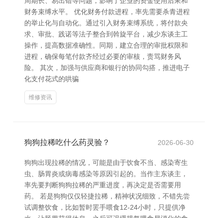
周期长、易出错等问题，影响了企业的资金使用后果和
财务束缚水平。 优化财务付款进程，率先需要杀青进程
的举止化与自动化。通过引入财务束缚系统，将付款央
求、审批、践诺等法子整合到斡旋平台，减少东谈主工
操作，提高数据准确性。同期，建立合理的审批权限和
进程，确保每笔付款齐经过必要的审核，责骂财务风
险。 其次，加强与供应商和银行的协同勾搭，推进电子
化支付花式的哄骗
维修资讯
狗狗拉稀吃什么药灵验？
2026-06-30
狗狗出现拉稀的情况，可能是由于饮食不当、感染寄生
虫、肠胃炎或病毒感染等原因引起的。当作主东谈主，
率先要判断狗狗拉稀的严重进度，再决定是否需要用
药。 若是狗狗仅仅轻捷拉稀，精神状况细致，不错先尝
试调整饮食，比如暂时罢手喂食12-24小时，只提供净