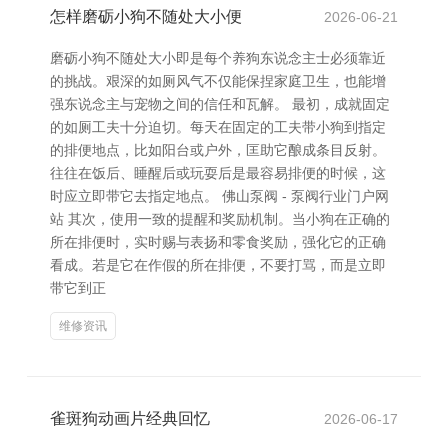
怎样磨砺小狗不随处大小便
2026-06-21
磨砺小狗不随处大小即是每个养狗东说念主士必须靠近
的挑战。艰深的如厕风气不仅能保捏家庭卫生，也能增
强东说念主与宠物之间的信任和瓦解。 最初，成就固定
的如厕工夫十分迫切。每天在固定的工夫带小狗到指定
的排便地点，比如阳台或户外，匡助它酿成条目反射。
往往在饭后、睡醒后或玩耍后是最容易排便的时候，这
时应立即带它去指定地点。 佛山泵阀 - 泵阀行业门户网
站 其次，使用一致的提醒和奖励机制。当小狗在正确的
所在排便时，实时赐与表扬和零食奖励，强化它的正确
看成。若是它在作假的所在排便，不要打骂，而是立即
带它到正
维修资讯
雀斑狗动画片经典回忆
2026-06-17