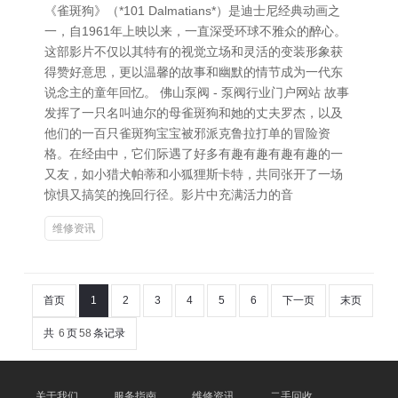
《雀斑狗》（*101 Dalmatians*）是迪士尼经典动画之
一，自1961年上映以来，一直深受环球不雅众的醉心。
这部影片不仅以其特有的视觉立场和灵活的变装形象获
得赞好意思，更以温馨的故事和幽默的情节成为一代东
说念主的童年回忆。 佛山泵阀 - 泵阀行业门户网站 故事
发挥了一只名叫迪尔的母雀斑狗和她的丈夫罗杰，以及
他们的一百只雀斑狗宝宝被邪派克鲁拉打单的冒险资
格。在经由中，它们际遇了好多有趣有趣有趣有趣的一
又友，如小猎犬帕蒂和小狐狸斯卡特，共同张开了一场
惊惧又搞笑的挽回行径。影片中充满活力的音
维修资讯
首页
1
2
3
4
5
6
下一页
末页
共
6
页
58
条记录
关于我们
服务指南
维修资讯
二手回收