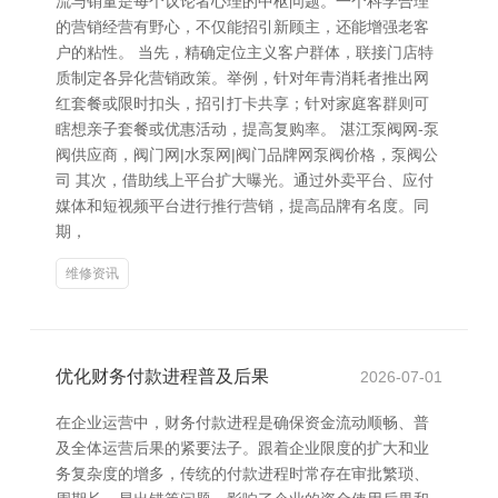
流与销量是每个议论者心理的中枢问题。一个科学合理
的营销经营有野心，不仅能招引新顾主，还能增强老客
户的粘性。 当先，精确定位主义客户群体，联接门店特
质制定各异化营销政策。举例，针对年青消耗者推出网
红套餐或限时扣头，招引打卡共享；针对家庭客群则可
瞎想亲子套餐或优惠活动，提高复购率。 湛江泵阀网-泵
阀供应商，阀门网|水泵网|阀门品牌网泵阀价格，泵阀公
司 其次，借助线上平台扩大曝光。通过外卖平台、应付
媒体和短视频平台进行推行营销，提高品牌有名度。同
期，
维修资讯
优化财务付款进程普及后果
2026-07-01
在企业运营中，财务付款进程是确保资金流动顺畅、普
及全体运营后果的紧要法子。跟着企业限度的扩大和业
务复杂度的增多，传统的付款进程时常存在审批繁琐、