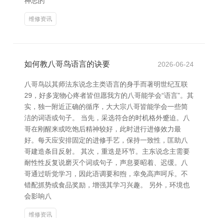
神志的
维修资讯
如何教八哥鸟语言的诀要
2026-06-24
八哥鸟以其师法东说念主类语言的身手而著明世纪互联
29，好多宠物心疼者皆但愿我方的八哥能学会“语言”。其
实，独一附近正确的循序，大大宗八哥皆能学会一些简
洁的词语或句子。 当先，采选符合的时机格外蹙迫。八
哥在刚醒来或吃饱后精神较好，此时进行进修效力最
好。每天应安排固定的进修手艺，保持一致性，匡助八
哥建造条目反射。 其次，重迭是环节。主东说念主需要
耐性性反复说磨灭个词或句子，声息要昭着、迟缓。八
哥通过听觉学习，因此语调要和煦，幸免高声呵斥。不
错配抓势或食品奖励，增强其学习兴趣。 另外，环境也
会影响八
维修资讯