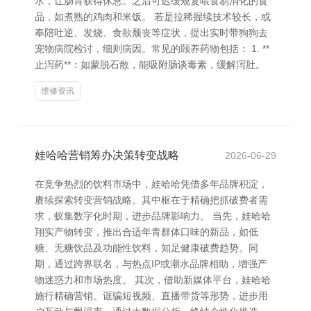
水，让肠胃获得休息。之后可迟缓规复喂食易消化的食
品，如煮熟的鸡肉和米饭。 若是拉稀握续技术较长，或
奉陪吐逆、发烧、食欲颓丧等症状，提出实时带狗狗去
宠物病院检讨，细则病因。常见的颐养药物包括： 1. **
止泻药**：如蒙脱石散，能吸附肠谈毒素，缓解泻肚。
维修资讯
娃哈哈营销筹办决策转变战略
2026-06-29
在竞争热烈的饮料市场中，娃哈哈凭借多年品牌积淀，
赓续探索转变营销战略。其中枢在于精确把抓破费者需
求，蚁集数字化时期，进步品牌影响力。 当先，娃哈哈
翔实产物转变，推出合适年青群体口味的新品，如低
糖、无糖饮品及功能性饮料，知足健康破费趋势。同
期，通过跨界联名，与热点IP或潮水品牌相助，增强产
物迷惑力和市场热度。 其次，借助新媒体平台，娃哈哈
施行精确营销。诓骗短视频、直播带货等形势，进步用